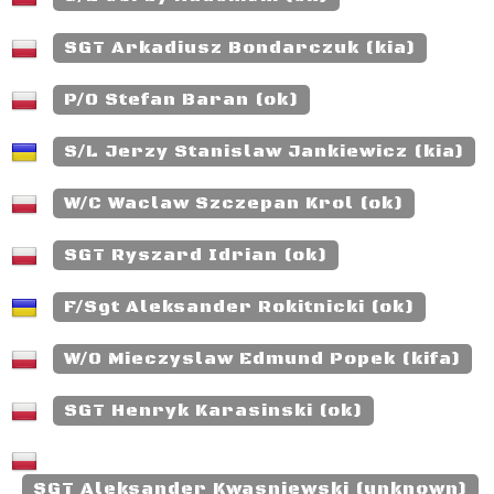
SGT Arkadiusz Bondarczuk (kia)
P/O Stefan Baran (ok)
S/L Jerzy Stanislaw Jankiewicz (kia)
W/C Waclaw Szczepan Krol (ok)
SGT Ryszard Idrian (ok)
F/Sgt Aleksander Rokitnicki (ok)
W/O Mieczyslaw Edmund Popek (kifa)
SGT Henryk Karasinski (ok)
SGT Aleksander Kwasniewski (unknown)