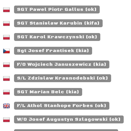
SGT Pawel Piotr Gallus (ok)
SGT Stanislaw Karubin (kifa)
SGT Karol Krawczynski (ok)
Sgt Josef Frantisek (kia)
F/O Wojciech Januszewicz (kia)
S/L Zdzislaw Krasnodebski (ok)
SGT Marian Belc (kia)
F/L Athol Stanhope Forbes (ok)
W/O Josef Augustyn Szlagowski (ok)