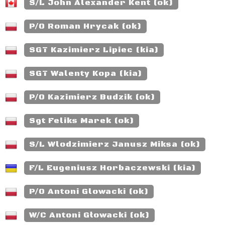
S/L John Alexander Kent (ok)
P/O Roman Hrycak (ok)
SGT Kazimierz Lipiec (kia)
SGT Walenty Kopa (kia)
P/O Kazimierz Budzik (ok)
Sgt Feliks Marek (ok)
S/L Wlodzimierz Janusz Miksa (ok)
F/L Eugeniusz Horbaczewski (kia)
P/O Antoni Glowacki (ok)
W/C Antoni Głowacki (ok)