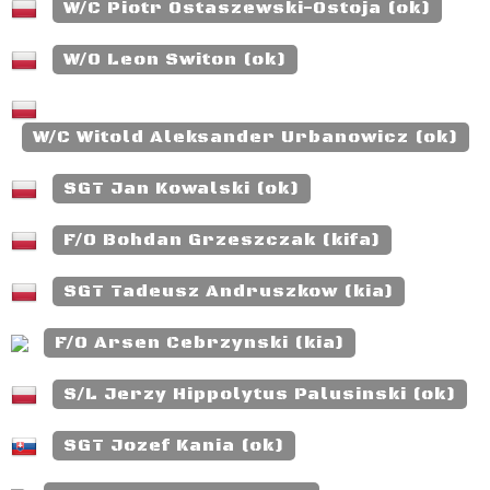
W/C Piotr Ostaszewski-Ostoja (ok)
W/O Leon Switon (ok)
W/C Witold Aleksander Urbanowicz (ok)
SGT Jan Kowalski (ok)
F/O Bohdan Grzeszczak (kifa)
SGT Tadeusz Andruszkow (kia)
F/O Arsen Cebrzynski (kia)
S/L Jerzy Hippolytus Palusinski (ok)
SGT Jozef Kania (ok)