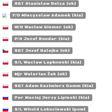
SGT Stanislaw Belza (ok)
F/O Miecyzslaw Adamek (kia)
W/O Wacław Giemer (ok)
P/O Jozef Bondar (kia)
SGT Jozef Balejka (ok)
S/L Waclaw Lapkowski (kia)
Mjr Walerian Żak (ok)
SGT Adam Kazimierz Damm (kia)
Por Maciej Jerzy Lipinski (kia)
S/L Witold Lokuciewski (pow)