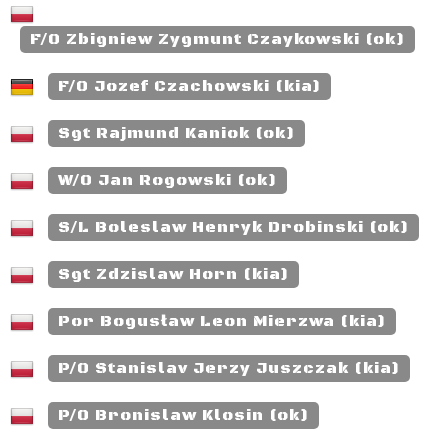
F/O Zbigniew Zygmunt Czaykowski (ok)
F/O Jozef Czachowski (kia)
Sgt Rajmund Kaniok (ok)
W/O Jan Rogowski (ok)
S/L Boleslaw Henryk Drobinski (ok)
Sgt Zdzislaw Horn (kia)
Por Bogusław Leon Mierzwa (kia)
P/O Stanislav Jerzy Juszczak (kia)
P/O Bronislaw Klosin (ok)