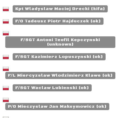
Kpt Wladyslaw Maciej Drecki (kifa)
F/O Tadeusz Piotr Hajduczek (ok)
F/SGT Antoni Teofil Kepczynski
(unknown)
F/SGT Kazimierz Lopuszynski (ok)
F/L Miercyzslaw Wlodzimierz Klawe (ok)
F/SGT Waclaw Lubienski (ok)
P/O Mieczyslaw Jan Maksymowicz (ok)