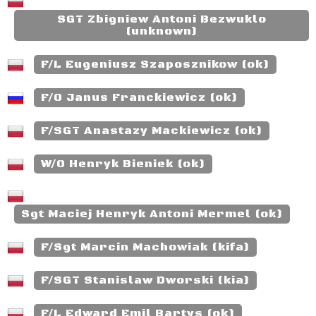
SGT Zbigniew Antoni Bezwuklo
(unknown)
F/L Eugeniusz Szaposznikow (ok)
F/O Janus Franckiewicz (ok)
F/SGT Anastazy Mackiewicz (ok)
W/O Henryk Bieniek (ok)
Sgt Maciej Henryk Antoni Mermel (ok)
F/Sgt Marcin Machowiak (kifa)
F/SGT Stanislaw Dworski (kia)
F/L Edward Emil Bartys (ok)