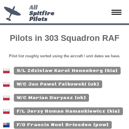
All
Spitfire
Toggle
Pilots
naviga
Pilots in 303 Squadron RAF
Pilot list roughly sorted using the aircraft / unit dates we have.
S/L Zdzislaw Karol Henneberg (kia)
W/C Jan Pawel Falkowski (ok)
W/C Marian Duryasz (ok)
F/L Jerzy Roman Hamankiewicz (kia)
F/O Francis Noel Brinsden (pow)