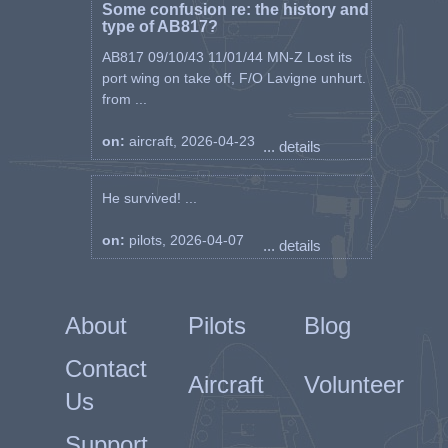
Some confusion re: the history and
type of AB817?
AB817 09/10/43 11/01/44 MN-Z Lost its
port wing on take off, F/O Lavigne unhurt.
from ...
on:
aircraft, 2026-04-23
... details
He survived! ...
on:
pilots, 2026-04-07
... details
About
Pilots
Blog
Contact
Aircraft
Volunteer
Us
Support