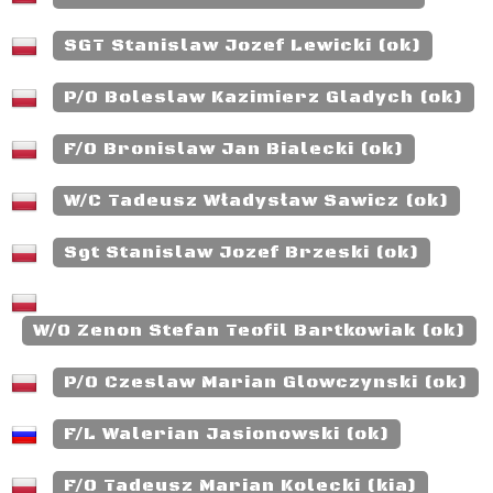
SGT Stanislaw Jozef Lewicki (ok)
P/O Boleslaw Kazimierz Gladych (ok)
F/O Bronislaw Jan Bialecki (ok)
W/C Tadeusz Władysław Sawicz (ok)
Sgt Stanislaw Jozef Brzeski (ok)
W/O Zenon Stefan Teofil Bartkowiak (ok)
P/O Czeslaw Marian Glowczynski (ok)
F/L Walerian Jasionowski (ok)
F/O Tadeusz Marian Kolecki (kia)