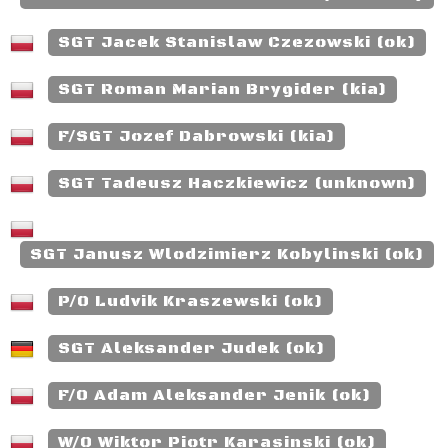
SGT Jacek Stanislaw Czezowski (ok)
SGT Roman Marian Brygider (kia)
F/SGT Jozef Dabrowski (kia)
SGT Tadeusz Haczkiewicz (unknown)
SGT Janusz Wlodzimierz Kobylinski (ok)
P/O Ludvik Kraszewski (ok)
SGT Aleksander Judek (ok)
F/O Adam Aleksander Jenik (ok)
W/O Wiktor Piotr Karasinski (ok)