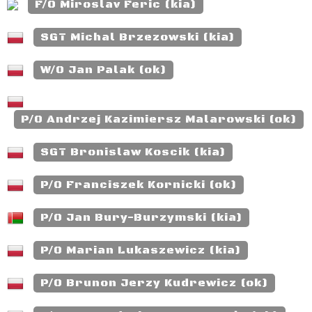
F/O Miroslav Feric (kia)
SGT Michal Brzezowski (kia)
W/O Jan Palak (ok)
P/O Andrzej Kazimiersz Malarowski (ok)
SGT Bronislaw Koscik (kia)
P/O Franciszek Kornicki (ok)
P/O Jan Bury-Burzymski (kia)
P/O Marian Lukaszewicz (kia)
P/O Brunon Jerzy Kudrewicz (ok)