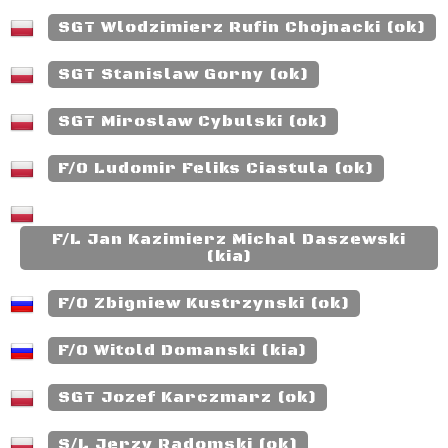
SGT Wlodzimierz Rufin Chojnacki (ok)
SGT Stanislaw Gorny (ok)
SGT Miroslaw Cybulski (ok)
F/O Ludomir Feliks Ciastula (ok)
F/L Jan Kazimierz Michal Daszewski
(kia)
F/O Zbigniew Kustrzynski (ok)
F/O Witold Domanski (kia)
SGT Jozef Karczmarz (ok)
S/L Jerzy Radomski (ok)