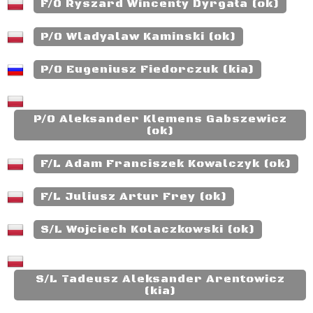
F/O Ryszard Wincenty Dyrgała (ok)
P/O Wladyalaw Kaminski (ok)
P/O Eugeniusz Fiedorczuk (kia)
P/O Aleksander Klemens Gabszewicz
(ok)
F/L Adam Franciszek Kowalczyk (ok)
F/L Juliusz Artur Frey (ok)
S/L Wojciech Kolaczkowski (ok)
S/L Tadeusz Aleksander Arentowicz
(kia)