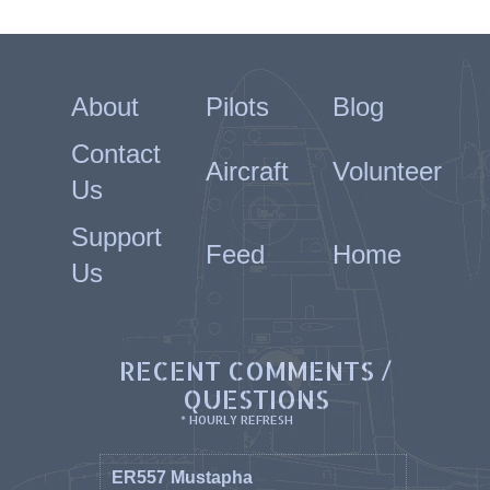
About
Pilots
Blog
Contact
Aircraft
Volunteer
Us
Support
Feed
Home
Us
RECENT COMMENTS /
QUESTIONS
* HOURLY REFRESH
ER557 Mustapha