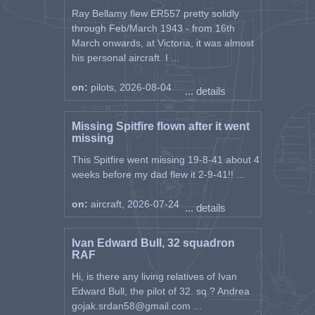
Ray Bellamy flew ER557 pretty solidly
through Feb/March 1943 - from 16th
March onwards, at Victoria, it was almost
his personal aircraft. I ...
on:
pilots, 2026-08-04
... details
Missing Spitfire flown after it went
missing
This Spitfire went missing 19-8-41 about 4
weeks before my dad flew it 2-9-41!! ...
on:
aircraft, 2026-07-24
... details
Ivan Edward Bull, 32 squadron
RAF
Hi, is there any living relatives of Ivan
Edward Bull, the pilot of 32. sq.? Andrea
gojak.srdan58@gmail.com ...